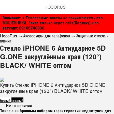
HOCORUS
Внимание: в Телеграмме заказы не принимаются - это
МОШЕННИКИ. Заказ только через сайт(Корзину) и по
ватсапу: 89106740330.
HocoRus
→
Аксессуары для телефонов
→
Защитные стекла и
пленки
Стекло iPHONE 6 Антиударное 5D
G.ONE закруглённые края (120°)
BLACK/ WHITE оптом
Купить Стекло iPHONE 6 Антиударное 5D G.ONE
закруглённые края (120°) BLACK/ WHITE оптом
белый
черный
Нет в наличии
Товар с выбранным набором характеристик недоступен для