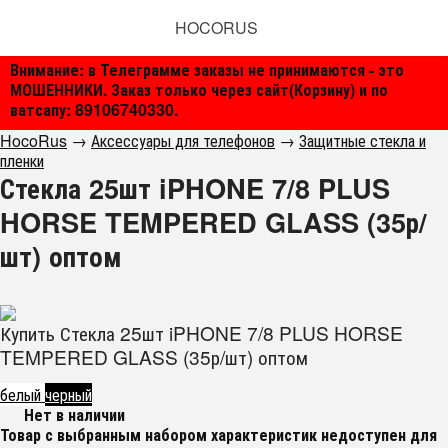
HOCORUS
Внимание: в Телеграмме заказы не принимаются - это
МОШЕННИКИ. Заказ только через сайт(Корзину) и по
ватсапу: 89106740330.
HocoRus
→
Аксессуары для телефонов
→
Защитные стекла и
пленки
Стекла 25шт iPHONE 7/8 PLUS
HORSE TEMPERED GLASS (35р/
шт) оптом
Купить Стекла 25шт iPHONE 7/8 PLUS HORSE
TEMPERED GLASS (35р/шт) оптом
белый
черный
Нет в наличии
Товар с выбранным набором характеристик недоступен для