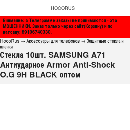
HOCORUS
Внимание: в Телеграмме заказы не принимаются - это
МОШЕННИКИ. Заказ только через сайт(Корзину) и по
ватсапу: 89106740330.
HocoRus
→
Аксессуары для телефонов
→
Защитные стекла и
пленки
Стекла 10шт. SAMSUNG A71
Aнтиударное Armor Anti-Shock
O.G 9H BLACK оптом