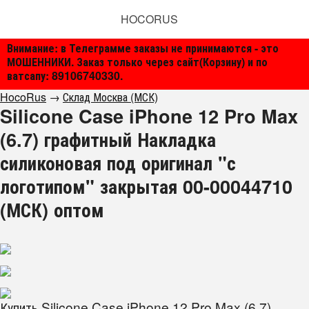
HOCORUS
Внимание: в Телеграмме заказы не принимаются - это
МОШЕННИКИ. Заказ только через сайт(Корзину) и по
ватсапу: 89106740330.
HocoRus
→
Склад Москва (МСК)
Silicone Case iPhone 12 Pro Max
(6.7) графитный Накладка
силиконовая под оригинал "с
логотипом" закрытая 00-00044710
(МСК) оптом
Купить Silicone Case iPhone 12 Pro Max (6.7)