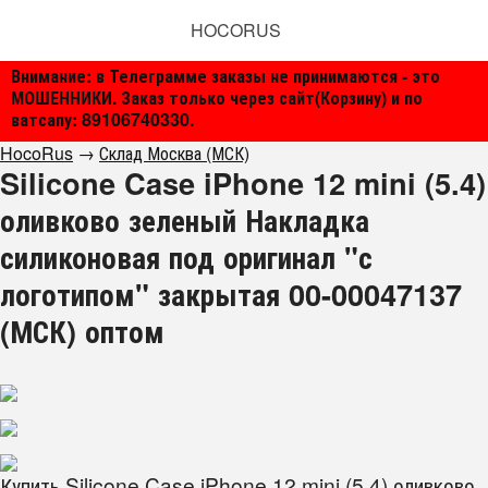
HOCORUS
Внимание: в Телеграмме заказы не принимаются - это
МОШЕННИКИ. Заказ только через сайт(Корзину) и по
ватсапу: 89106740330.
HocoRus
→
Склад Москва (МСК)
Silicone Case iPhone 12 mini (5.4)
оливково зеленый Накладка
силиконовая под оригинал "с
логотипом" закрытая 00-00047137
(МСК) оптом
Купить Silicone Case iPhone 12 mini (5.4) оливково