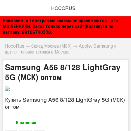
HOCORUS
Внимание: в Телеграмме заказы не принимаются - это
МОШЕННИКИ. Заказ только через сайт(Корзину) и по
ватсапу: 89106740330.
HocoRus
→
Склад Москва (МСК)
→
Apple, Samsung и
другая топовая техника в Москве
Samsung A56 8/128 LightGray
5G (МСК) оптом
Купить Samsung A56 8/128 LightGray 5G (МСК)
оптом
В наличии