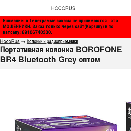
HOCORUS
Внимание: в Телеграмме заказы не принимаются - это
МОШЕННИКИ. Заказ только через сайт(Корзину) и по
ватсапу: 89106740330.
HocoRus
→
Колонки и радиоприемники
Портативная колонка BOROFONE
BR4 Bluetooth Grey оптом