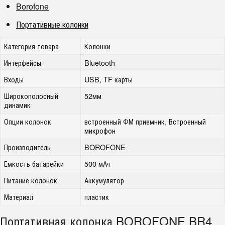
Borofone
Портативные колонки
Категория товара
Колонки
Интерфейсы
Bluetooth
Входы
USB, TF карты
Широкополосный
52мм
динамик
Опции колонок
встроенный ФМ приемник, Встроенный
микрофон
Производитель
BOROFONE
Емкость батарейки
500 мАч
Питание колонок
Аккумулятор
Материал
пластик
Портативная колонка BOROFONE BR4