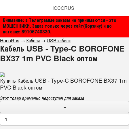
HOCORUS
Внимание: в Телеграмме заказы не принимаются - это
МОШЕННИКИ. Заказ только через сайт(Корзину) и по
ватсапу: 89106740330.
HocoRus
→
Кабели
→
USB кабели
Кабель USB - Type-C BOROFONE
BX37 1m PVC Black оптом
Купить Кабель USB - Type-C BOROFONE BX37 1m
PVC Black оптом
Этот товар временно недоступен для заказа
−