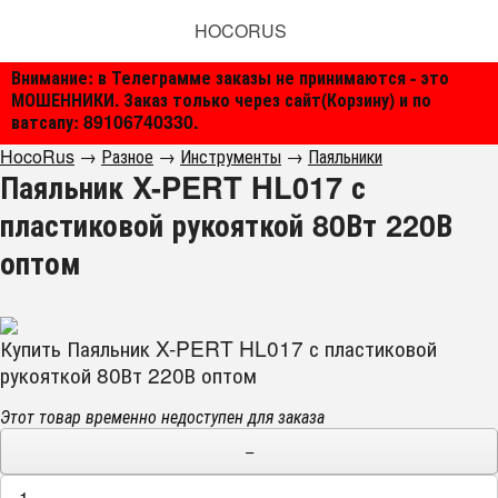
HOCORUS
Внимание: в Телеграмме заказы не принимаются - это
МОШЕННИКИ. Заказ только через сайт(Корзину) и по
ватсапу: 89106740330.
HocoRus
→
Разное
→
Инструменты
→
Паяльники
Паяльник X-PERT HL017 с
пластиковой рукояткой 80Вт 220В
оптом
Купить Паяльник X-PERT HL017 с пластиковой
рукояткой 80Вт 220В оптом
Этот товар временно недоступен для заказа
−