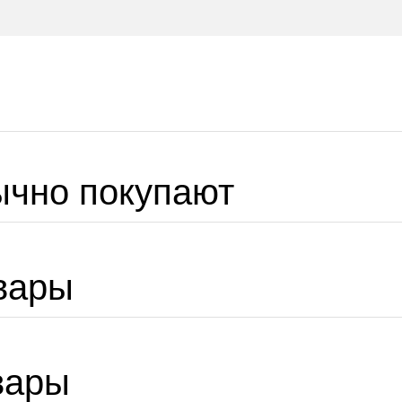
ычно покупают
вары
вары