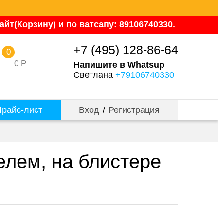
йт(Корзину) и по ватсапу: 89106740330.
+7 (495) 128-86-64
0
0
Р
Напишите в Whatsup
Светлана
+79106740330
райс-лист
Вход
/
Регистрация
лем, на блистере