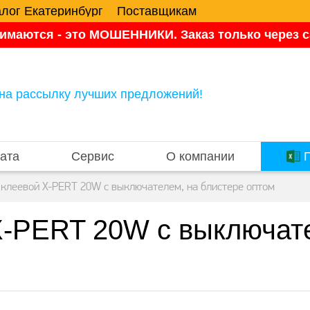
алог Екатеринбург
Поставщикам
имаются - это МОШЕННИКИ. Заказ только через са
на рассылку лучших предложений!
ата
Сервис
О компании
П
 клеевой X-PERT 20W с выключателем, на блистере оптом
X-PERT 20W с выключате