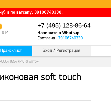
у) и по ватсапу: 89106740330.
+7 (495) 128-86-64
0
Р
0
Напишите в Whatsup
Светлана
+79106740330
Прайс-лист
Вход
/
Регистрация
0-00041894 (МСК) оптом
иконовая soft touch