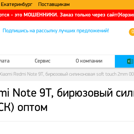
 Екатеринбург
Поставщикам
тся - это МОШЕННИКИ. Заказ только через сайт(Корзин
Подпишись на рассылку лучших предложений!
лата
Сервис
О компании
Xiaomi Redmi Note 9T, бирюзовый силиконовая soft touch 2mm 0
i Note 9T, бирюзовый сил
СК) оптом