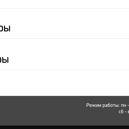
ры
ры
Режим работы: пн - 
сб - 