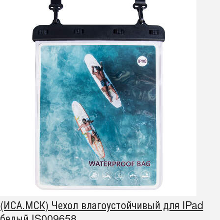
(ИСА.МСК) Чехол влагоустойчивый для IPad
белый IS009658