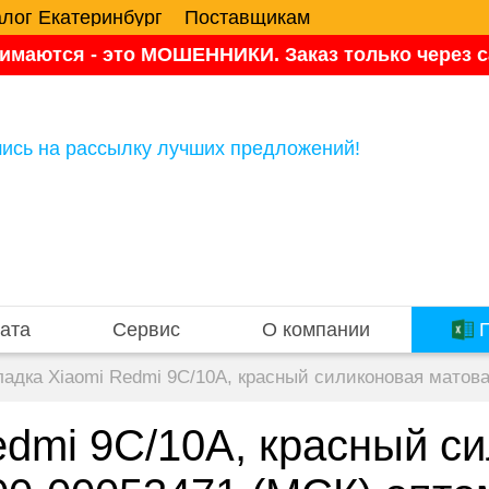
алог Екатеринбург
Поставщикам
имаются - это МОШЕННИКИ. Заказ только через са
ись на рассылку лучших предложений!
ата
Сервис
О компании
П
ладка Xiaomi Redmi 9C/10A, красный силиконовая матов
edmi 9C/10A, красный с