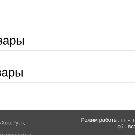
вары
вары
Режим работы: пн - пт
ХокоРус»,
сб - вс