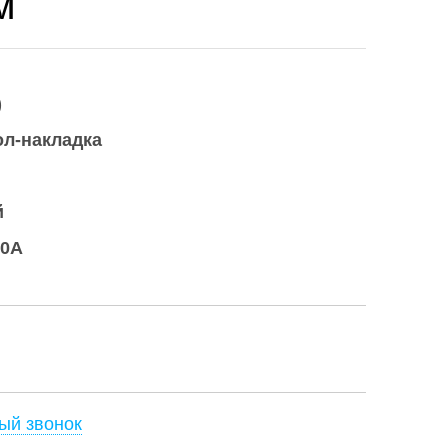
м
)
ол-накладка
й
10A
ый звонок