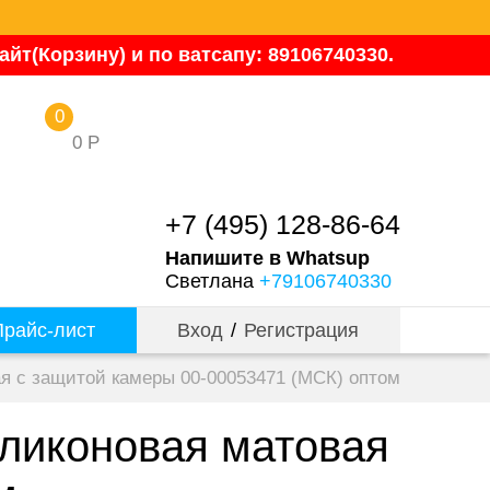
йт(Корзину) и по ватсапу: 89106740330.
0
0
Р
+7 (495) 128-86-64
Напишите в Whatsup
Светлана
+79106740330
райс-лист
Вход
/
Регистрация
ая с защитой камеры 00-00053471 (МСК) оптом
иликоновая матовая