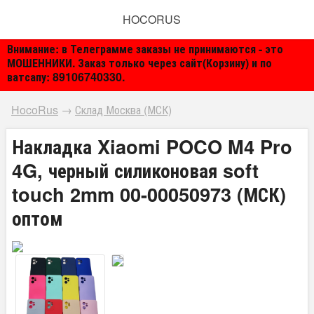
HOCORUS
Внимание: в Телеграмме заказы не принимаются - это
МОШЕННИКИ. Заказ только через сайт(Корзину) и по
ватсапу: 89106740330.
HocoRus
→
Склад Москва (МСК)
Накладка Xiaomi POCO M4 Pro
4G, черный силиконовая soft
touch 2mm 00-00050973 (МСК)
оптом