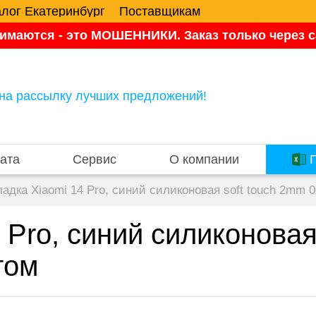
алог Екатеринбург
Поставщикам
имаются - это МОШЕННИКИ. Заказ только через са
на рассылку лучших предложений!
ата
Сервис
О компании
П
адка Xiaomi 14 Pro, синий силиконовая soft touch 2mm 
 Pro, синий силиконовая
том