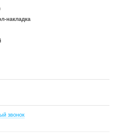
)
ол-накладка
й
ый звонок