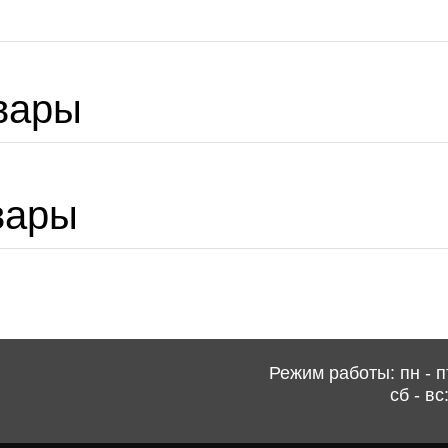
вары
вары
Режим работы: пн - пт
сб - вс