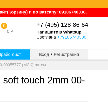
йт(Корзину) и по ватсапу: 89106740330.
+7 (495) 128-86-64
0
0
Р
Напишите в Whatsup
Светлана
+79106740330
райс-лист
Вход
/
Регистрация
00-00055777 (МСК) оптом
 soft touch 2mm 00-