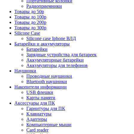
Портативные колонки
Радиоприемники
Товары до 50р
Товары до 100р
Товары до 200р
Товары до 300р
Silicone Case
Silicone case Iphone ВЛД
Батарейки и аккумуляторы
Батарейки
Зарядные устройства для батареек
Аккумуляторные батарейки
Аккумуляторы для телефонов
Наушники
Проводные наушники
Bluetooth наушники
Накопители информации
USB флешки
Карты памяти
Аксессуары для ПК
Гарнитуры для ПК
Клавиатуры
Адаптеры
Компьютерные мыши
Card reader