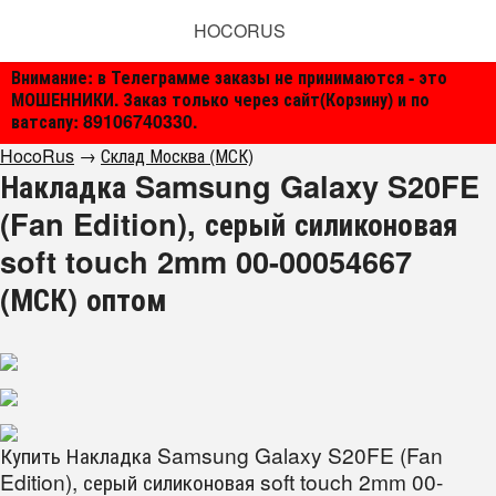
HOCORUS
Внимание: в Телеграмме заказы не принимаются - это
МОШЕННИКИ. Заказ только через сайт(Корзину) и по
ватсапу: 89106740330.
HocoRus
→
Склад Москва (МСК)
Накладка Samsung Galaxy S20FE
(Fan Edition), серый силиконовая
soft touch 2mm 00-00054667
(МСК) оптом
Купить Накладка Samsung Galaxy S20FE (Fan
Edition), серый силиконовая soft touch 2mm 00-