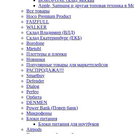
BOROFONE склад Москва
Apple, Samsung и другая топовая техника в М
Все товары
Hoco Premium Product
FAIZFULL
WALKER
Склад Владимир (ВЛД)
Склад Екатеринбург (ЕКБ)
Borofone
Mietubl
Плоттеры и пленки
Новинки
Популярные товары для маркетплейсов
РАСПРОДАЖА!!!
Smartbuy
Defender
Dialog
Perfeo
Орбита
DENMEN
Power Bank (Повер банк)
Микрофоны
Блоки питания
Блоки питания для ноутбуков
Airpods