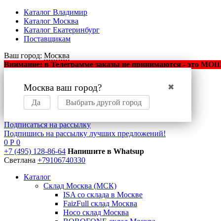
Каталог Владимир
Каталог Москва
Каталог Екатеринбург
Поставщикам
Ваш город:
Москва
Внимание: в Телеграмме заказы не принимаются - это МОШЕ
Москва ваш город?
✖
Оптовый маркетплейс
мобильных аксессуаров
Да
Выбрать другой город
Подписаться на рассылку
Подпишись на рассылку лучших предложений!
0
Р
0
+7 (495) 128-86-64
Напишите в Whatsup
Светлана
+79106740330
Каталог
Склад Москва (МСК)
ISA со склада в Москве
FaizFull склад Москва
Hoco склад Москва