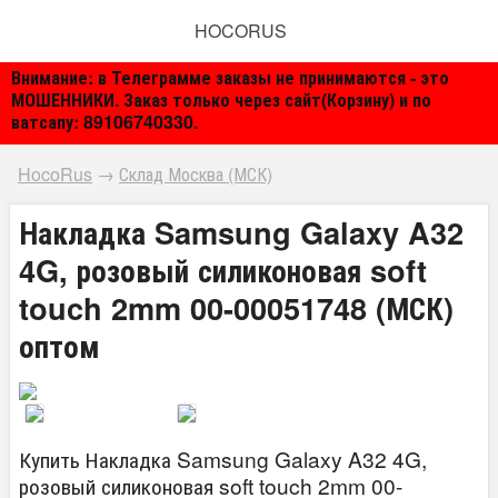
HOCORUS
Внимание: в Телеграмме заказы не принимаются - это
МОШЕННИКИ. Заказ только через сайт(Корзину) и по
ватсапу: 89106740330.
HocoRus
→
Склад Москва (МСК)
Накладка Samsung Galaxy A32
4G, розовый силиконовая soft
touch 2mm 00-00051748 (МСК)
оптом
Купить Накладка Samsung Galaxy A32 4G,
розовый силиконовая soft touch 2mm 00-