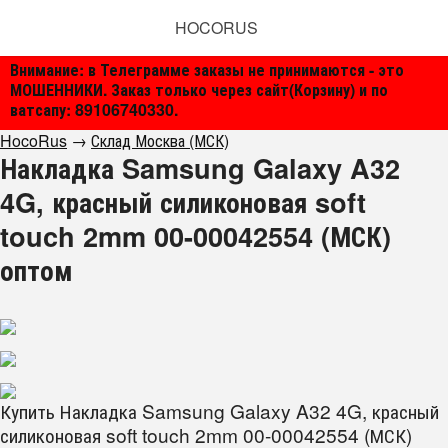
HOCORUS
Внимание: в Телеграмме заказы не принимаются - это
МОШЕННИКИ. Заказ только через сайт(Корзину) и по
ватсапу: 89106740330.
HocoRus
→
Склад Москва (МСК)
Накладка Samsung Galaxy A32
4G, красный силиконовая soft
touch 2mm 00-00042554 (МСК)
оптом
Купить Накладка Samsung Galaxy A32 4G, красный
силиконовая soft touch 2mm 00-00042554 (МСК)