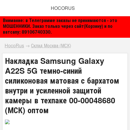
HOCORUS
Внимание: в Телеграмме заказы не принимаются - это
МОШЕННИКИ. Заказ только через сайт(Корзину) и по
ватсапу: 89106740330.
HocoRus
→
Склад Москва (МСК)
Накладка Samsung Galaxy
A22S 5G темно-синий
силиконовая матовая с бархатом
внутри и усиленной защитой
камеры в техпаке 00-00048680
(МСК) оптом