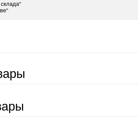
 склада"
ве"
вары
вары