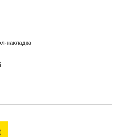
)
ол-накладка
й