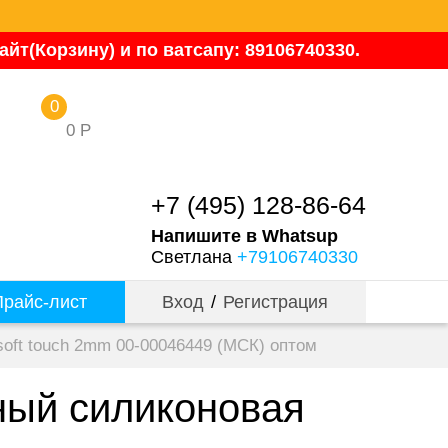
йт(Корзину) и по ватсапу: 89106740330.
0
0
Р
+7 (495) 128-86-64
Напишите в Whatsup
Светлана
+79106740330
райс-лист
Вход
/
Регистрация
oft touch 2mm 00-00046449 (МСК) оптом
ный силиконовая