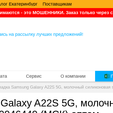
алог Екатеринбург
Поставщикам
имаются - это МОШЕННИКИ. Заказ только через са
ись на рассылку лучших предложений!
ата
Сервис
О компании
П
ладка Samsung Galaxy A22S 5G, молочный силиконовая s
Galaxy A22S 5G, молоч