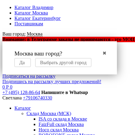
Каталог Владимир
Каталог Москва
Каталог Екатеринбург
Поставщикам
Ваш город:
Москва
Внимание: в Телеграмме заказы не принимаются - это МОШЕ
Москва ваш город?
✖
Оптовый маркетплейс
мобильных аксессуаров
Да
Выбрать другой город
Подписаться на рассылку
Подпишись на рассылку лучших предложений!
0
Р
0
+7 (495) 128-86-64
Напишите в Whatsup
Светлана
+79106740330
Каталог
Склад Москва (МСК)
ISA со склада в Москве
FaizFull склад Москва
Hoco склад Москва