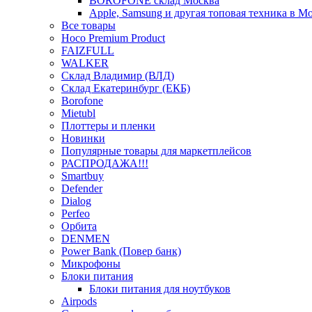
BOROFONE склад Москва
Apple, Samsung и другая топовая техника в М
Все товары
Hoco Premium Product
FAIZFULL
WALKER
Склад Владимир (ВЛД)
Склад Екатеринбург (ЕКБ)
Borofone
Mietubl
Плоттеры и пленки
Новинки
Популярные товары для маркетплейсов
РАСПРОДАЖА!!!
Smartbuy
Defender
Dialog
Perfeo
Орбита
DENMEN
Power Bank (Повер банк)
Микрофоны
Блоки питания
Блоки питания для ноутбуков
Airpods