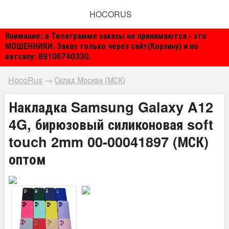
HOCORUS
Внимание: в Телеграмме заказы не принимаются - это
МОШЕННИКИ. Заказ только через сайт(Корзину) и по
ватсапу: 89106740330.
HocoRus
→
Склад Москва (МСК)
Накладка Samsung Galaxy A12
4G, бирюзовый силиконовая soft
touch 2mm 00-00041897 (МСК)
оптом