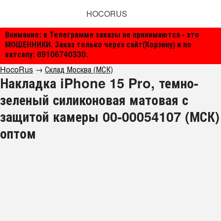
HOCORUS
Внимание: в Телеграмме заказы не принимаются - это
МОШЕННИКИ. Заказ только через сайт(Корзину) и по
ватсапу: 89106740330.
HocoRus
→
Склад Москва (МСК)
Накладка iPhone 15 Pro, темно-
зеленый силиконовая матовая с
защитой камеры 00-00054107 (МСК)
оптом