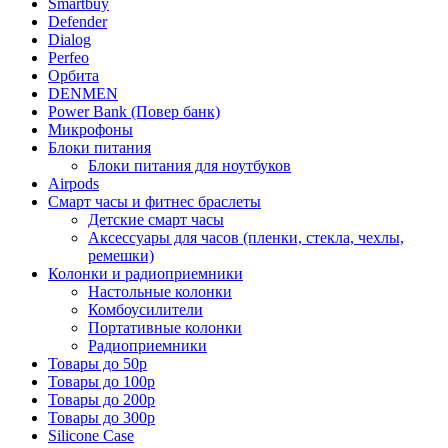
Smartbuy
Defender
Dialog
Perfeo
Орбита
DENMEN
Power Bank (Повер банк)
Микрофоны
Блоки питания
Блоки питания для ноутбуков
Airpods
Смарт часы и фитнес браслеты
Детские смарт часы
Аксессуары для часов (пленки, стекла, чехлы,
ремешки)
Колонки и радиоприемники
Настольные колонки
Комбоусилители
Портативные колонки
Радиоприемники
Товары до 50р
Товары до 100р
Товары до 200р
Товары до 300р
Silicone Case