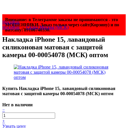
Внимание: в Телеграмме заказы не принимаются - это
HocoRus
МОШЕННИКИ. Заказ только через сайт(Корзину) и по
HocoRus
→
Склад Москва (МСК)
ватсапу: 89106740330.
Накладка iPhone 15, лавандовый
силиконовая матовая с защитой
камеры 00-00054078 (МСК) оптом
Купить Накладка iPhone 15, лавандовый силиконовая
матовая с защитой камеры 00-00054078 (МСК) оптом
Нет в наличии
−
+
Узнать цену