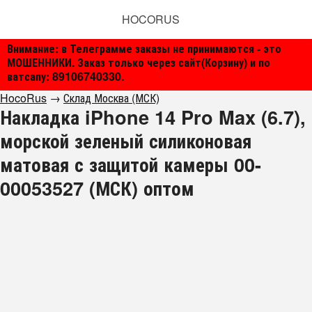
HOCORUS
Внимание: в Телеграмме заказы не принимаются - это
МОШЕННИКИ. Заказ только через сайт(Корзину) и по
ватсапу: 89106740330.
HocoRus
→
Склад Москва (МСК)
Накладка iPhone 14 Pro Max (6.7),
морской зеленый силиконовая
матовая с защитой камеры 00-
00053527 (МСК) оптом