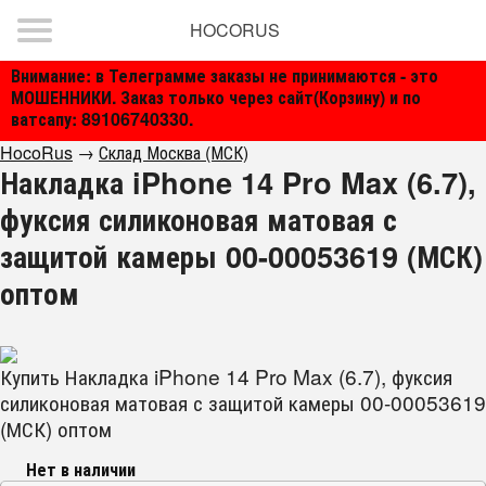
HOCORUS
Внимание: в Телеграмме заказы не принимаются - это
МОШЕННИКИ. Заказ только через сайт(Корзину) и по
ватсапу: 89106740330.
HocoRus
→
Склад Москва (МСК)
Накладка iPhone 14 Pro Max (6.7),
фуксия силиконовая матовая с
защитой камеры 00-00053619 (МСК)
оптом
Купить Накладка iPhone 14 Pro Max (6.7), фуксия
силиконовая матовая с защитой камеры 00-00053619
(МСК) оптом
Нет в наличии