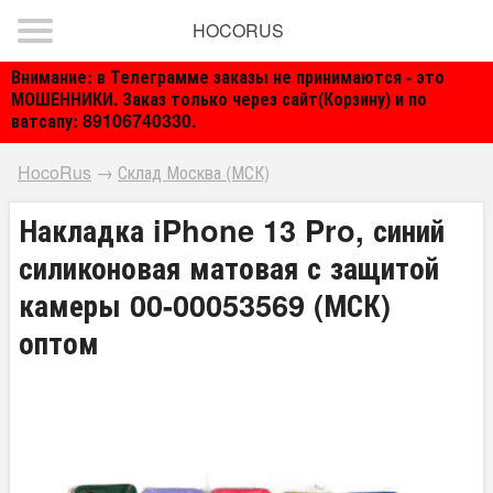
HOCORUS
Внимание: в Телеграмме заказы не принимаются - это
МОШЕННИКИ. Заказ только через сайт(Корзину) и по
ватсапу: 89106740330.
HocoRus
→
Склад Москва (МСК)
Накладка iPhone 13 Pro, синий
силиконовая матовая с защитой
камеры 00-00053569 (МСК)
оптом