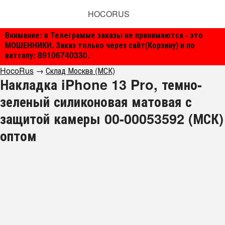
HOCORUS
Внимание: в Телеграмме заказы не принимаются - это
МОШЕННИКИ. Заказ только через сайт(Корзину) и по
ватсапу: 89106740330.
HocoRus
→
Склад Москва (МСК)
Накладка iPhone 13 Pro, темно-
зеленый силиконовая матовая с
защитой камеры 00-00053592 (МСК)
оптом