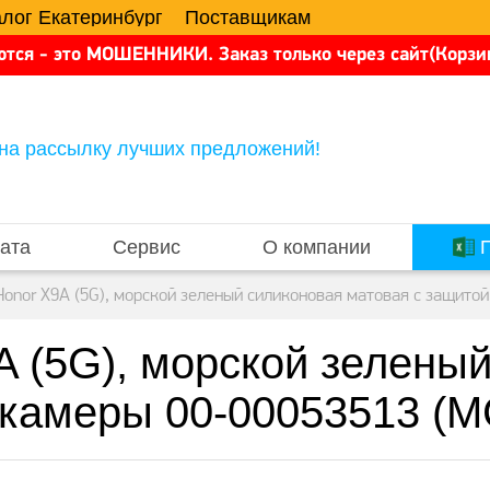
алог Екатеринбург
Поставщикам
тся - это МОШЕННИКИ. Заказ только через сайт(Корзин
на рассылку лучших предложений!
ата
Сервис
О компании
П
onor X9A (5G), морской зеленый силиконовая матовая с защито
A (5G), морской зелены
 камеры 00-00053513 (М