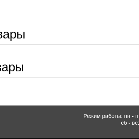
вары
вары
Режим работы: пн - пт
сб - вс