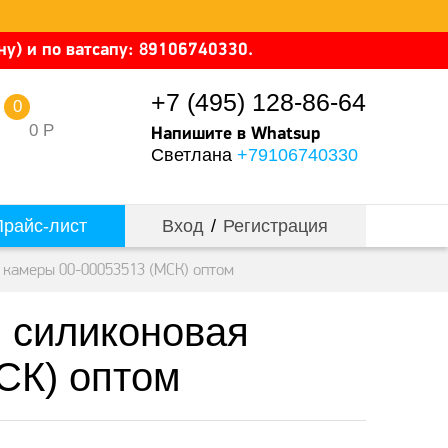
у) и по ватсапу: 89106740330.
+7 (495) 128-86-64
0
0
Р
Напишите в Whatsup
Светлана
+79106740330
райс-лист
Вход
/
Регистрация
й камеры 00-00053513 (МСК) оптом
й силиконовая
СК) оптом