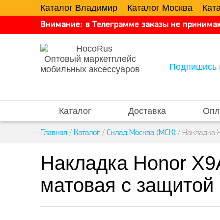
Каталог Владимир
Каталог Москва
Кат
Внимание: в Телеграмме заказы не принимаю
Оптовый маркетплейс
Подпишись 
мобильных аксессуаров
Каталог
Доставка
Опл
Главная
/
Каталог
/
Склад Москва (МСК)
/
Накладка H
Накладка Honor X9
матовая с защитой