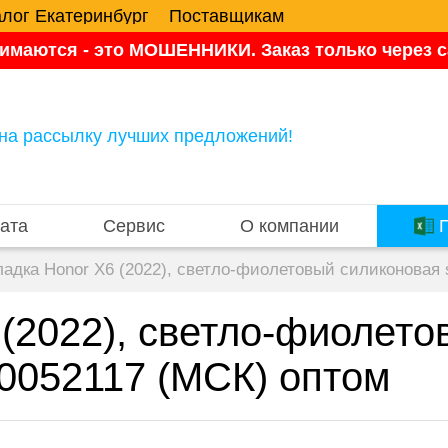
алог Екатеринбург
Поставщикам
имаются - это МОШЕННИКИ. Заказ только через са
на рассылку лучших предложений!
ата
Сервис
О компании
П
ладка Honor X6 (2022), светло-фиолетовый силиконовая 
 (2022), светло-фиолет
00052117 (МСК) оптом