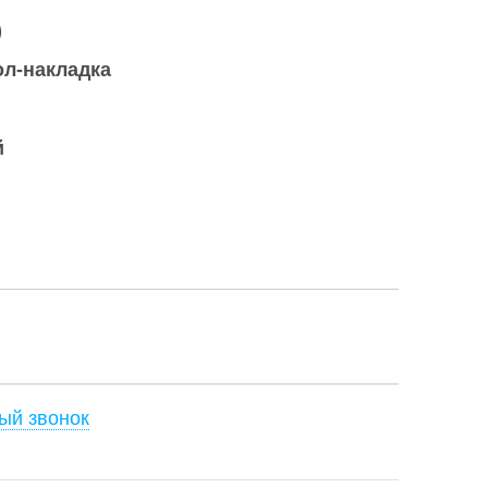
)
ол-накладка
й
ый звонок