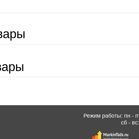
вары
вары
Режим работы: пн - пт
сб - вс