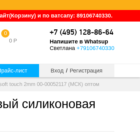
йт(Корзину) и по ватсапу: 89106740330.
+7 (495) 128-86-64
0
0
Р
Напишите в Whatsup
Светлана
+79106740330
райс-лист
Вход
/
Регистрация
soft touch 2mm 00-00052117 (МСК) оптом
овый силиконовая