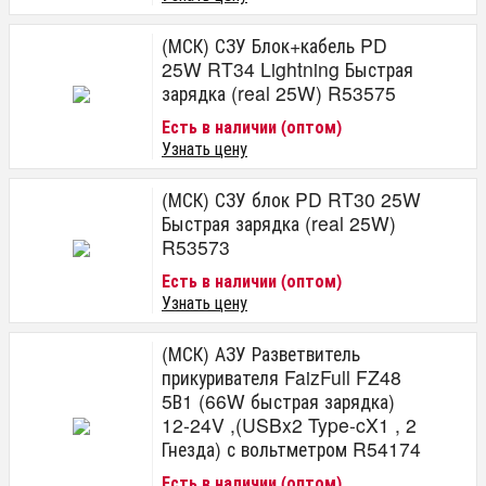
(МСК) СЗУ Блок+кабель PD
25W RT34 Lightning Быстрая
зарядка (real 25W) R53575
Есть в наличии (оптом)
Узнать цену
(МСК) СЗУ блок PD RT30 25W
Быстрая зарядка (real 25W)
R53573
Есть в наличии (оптом)
Узнать цену
(МСК) АЗУ Разветвитель
прикуривателя FaizFull FZ48
5В1 (66W быстрая зарядка)
12-24V ,(USBx2 Type-cX1 , 2
Гнезда) с вольтметром R54174
Есть в наличии (оптом)