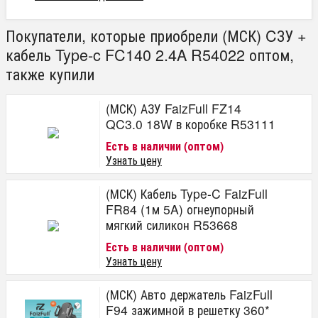
Покупатели, которые приобрели (МСК) CЗУ +
кабель Type-c FC140 2.4A R54022 оптом,
также купили
(МСК) АЗУ FaizFull FZ14
QC3.0 18W в коробке R53111
Есть в наличии (оптом)
Узнать цену
(МСК) Кабель Type-C FaizFull
FR84 (1м 5A) огнеупорный
мягкий силикон R53668
Есть в наличии (оптом)
Узнать цену
(МСК) Авто держатель FaizFull
F94 зажимной в решетку 360*