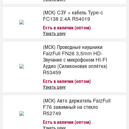
(МСК) CЗУ + кабель Type-c
FC138 2.4A R54019
Есть в наличии (оптом)
Узнать цену
(МСК) Проводные наушники
FaizFull FN26 3,5mm HD-
Звучание с микрофоном HI-FI
Аудио (Силиконовая оплётка)
R53459
Есть в наличии (оптом)
Узнать цену
(МСК) Авто держатель FaizFull
F76 зажимный на стекло
R52749
Есть в наличии (оптом)
Узнать цену