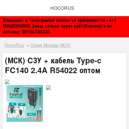
HOCORUS
Внимание: в Телеграмме заказы не принимаются - это
МОШЕННИКИ. Заказ только через сайт(Корзину) и по
ватсапу: 89106740330.
HocoRus
→
Склад Москва (МСК)
(МСК) CЗУ + кабель Type-c
FC140 2.4A R54022 оптом