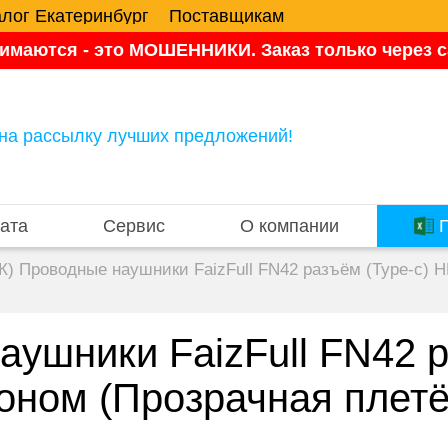
алог Екатеринбург
Поставщикам
имаются - это МОШЕННИКИ. Заказ только через са
на рассылку лучших предложений!
ата
Сервис
О компании
П
К) Проводные наушники FaizFull FN42 разъём (Type-c) 
ушники FaizFull FN42 р
оном (Прозрачная плетё