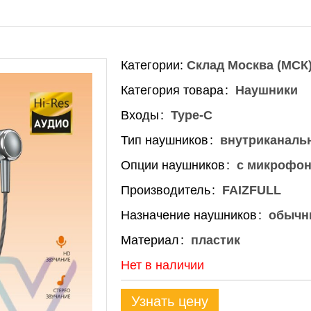
Категории:
Склад Москва (МСК
Категория товара
Наушники
Входы
Type-C
Тип наушников
внутриканальн
Опции наушников
с микрофо
Производитель
FAIZFULL
Назначение наушников
обычн
Материал
пластик
Нет в наличии
Узнать цену