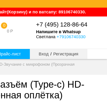
йт(Корзину) и по ватсапу: 89106740330.
+7 (495) 128-86-64
0
0
Р
Напишите в Whatsup
Светлана
+79106740330
райс-лист
Вход
/
Регистрация
HD-Звучание с микрофоном (Прозрачная
азъём (Type-c) HD-
нная оплётка)