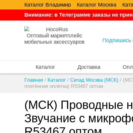
Каталог Владимир
Каталог Москва
Кат
Внимание: в Телеграмме заказы не прин
Оптовый маркетплейс
Подпишись 
мобильных аксессуаров
Каталог
Доставка
Опл
Главная
/
Каталог
/
Склад Москва (МСК)
/
(МС
плетённая оплётка) R53467 оптом
(МСК) Проводные на
Звучание с микроф
R53467 оптом