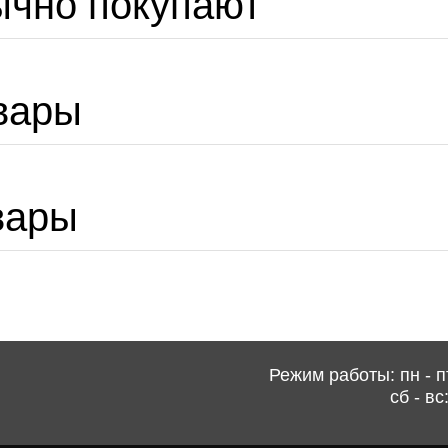
ычно покупают
вары
вары
Режим работы: пн - пт
сб - вс