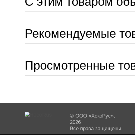
C этим товаром об
Рекомендуемые то
Просмотренные то
© ООО «ХокоРус»,
2026
Все права защищены