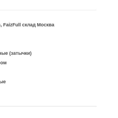
)
FaizFull склад Москва
ые (затычки)
ном
ые