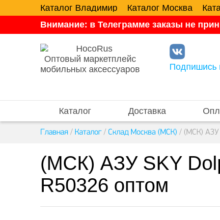
Каталог Владимир
Каталог Москва
Кат
Внимание: в Телеграмме заказы не прин
Оптовый маркетплейс
Подпишись 
мобильных аксессуаров
Каталог
Доставка
Опл
Главная
/
Каталог
/
Склад Москва (МСК)
/
(МСК) АЗУ
(МСК) АЗУ SKY Dol
R50326 оптом