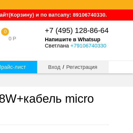
йт(Корзину) и по ватсапу: 89106740330.
+7 (495) 128-86-64
0
0
Р
Напишите в Whatsup
Светлана
+79106740330
райс-лист
Вход
/
Регистрация
18W+кабель micro