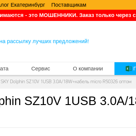
алог Екатеринбург
Поставщикам
имаются - это МОШЕННИКИ. Заказ только через са
на рассылку лучших предложений!
ата
Сервис
О компании
П
 SKY Dolphin SZ10V 1USB 3.0A/18W+кабель micro R50326 оптом
phin SZ10V 1USB 3.0A/