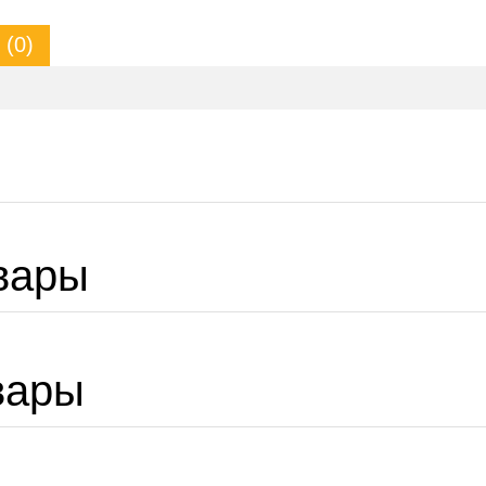
(0)
вары
вары