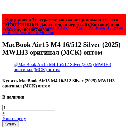
Внимание: в Телеграмме заказы не принимаются - это
HocoRus
МОШЕННИКИ. Заказ только через сайт(Корзину) и по
HocoRus
→
Склад Москва (МСК)
→
Apple, Samsung и другая
ватсапу: 89106740330.
топовая техника в Москве
MacBook Air15 M4 16/512 Silver (2025)
MW1H3 оригинал (МСК) оптом
Купить MacBook Air15 M4 16/512 Silver (2025) MW1H3
оригинал (МСК) оптом
В наличии
−
+
Узнать цену