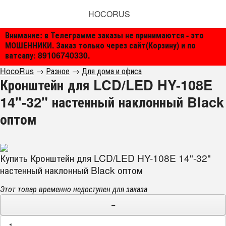
HOCORUS
Внимание: в Телеграмме заказы не принимаются - это
МОШЕННИКИ. Заказ только через сайт(Корзину) и по
ватсапу: 89106740330.
HocoRus
→
Разное
→
Для дома и офиса
Кронштейн для LCD/LED HY-108E
14"-32" настенный наклонный Black
оптом
Купить Кронштейн для LCD/LED HY-108E 14"-32"
настенный наклонный Black оптом
Этот товар временно недоступен для заказа
−