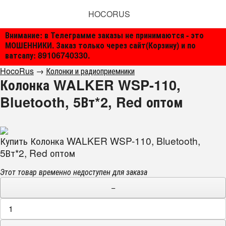
HOCORUS
Внимание: в Телеграмме заказы не принимаются - это
МОШЕННИКИ. Заказ только через сайт(Корзину) и по
ватсапу: 89106740330.
HocoRus
→
Колонки и радиоприемники
Колонка WALKER WSP-110,
Bluetooth, 5Вт*2, Red оптом
Купить Колонка WALKER WSP-110, Bluetooth,
5Вт*2, Red оптом
Этот товар временно недоступен для заказа
−