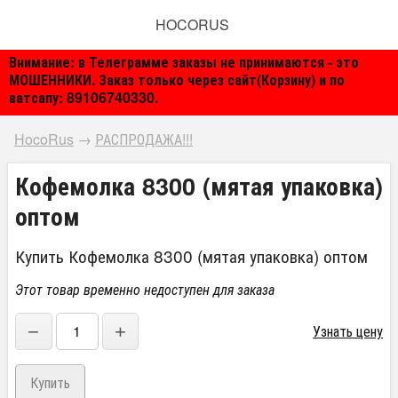
HOCORUS
Внимание: в Телеграмме заказы не принимаются - это
МОШЕННИКИ. Заказ только через сайт(Корзину) и по
ватсапу: 89106740330.
HocoRus
→
РАСПРОДАЖА!!!
Кофемолка 8300 (мятая упаковка)
оптом
Купить Кофемолка 8300 (мятая упаковка) оптом
Этот товар временно недоступен для заказа
−
+
Узнать цену