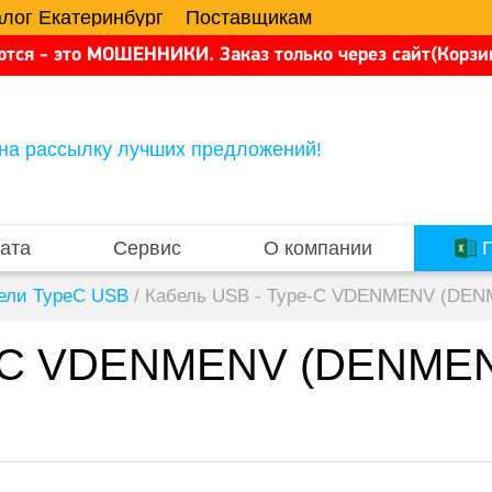
алог Екатеринбург
Поставщикам
тся - это МОШЕННИКИ. Заказ только через сайт(Корзин
на рассылку лучших предложений!
ата
Сервис
О компании
П
ели TypeC USB
/
Кабель USB - Type-C VDENMENV (DENME
-C VDENMENV (DENMEN) 