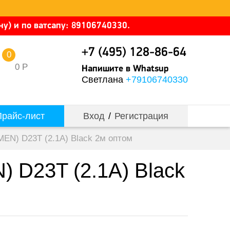
у) и по ватсапу: 89106740330.
+7 (495) 128-86-64
0
0
Р
Напишите в Whatsup
Светлана
+79106740330
райс-лист
Вход
/
Регистрация
N) D23T (2.1A) Black 2м оптом
D23T (2.1A) Black