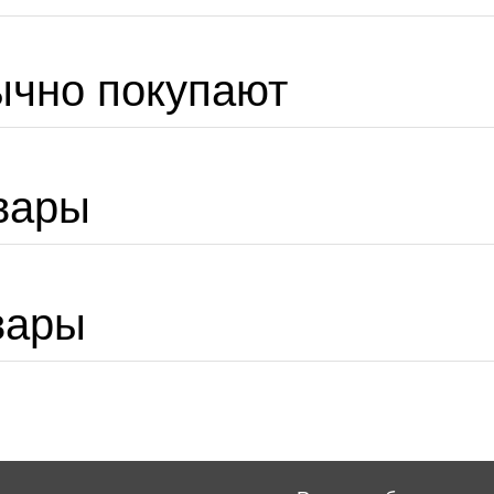
ычно покупают
вары
вары