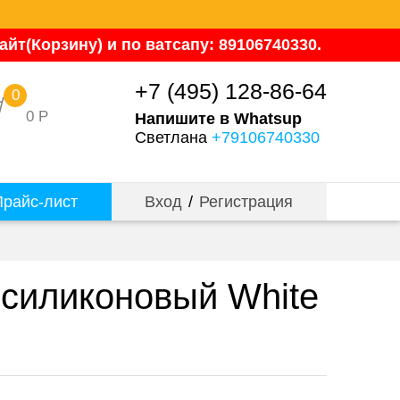
йт(Корзину) и по ватсапу: 89106740330.
+7 (495) 128-86-64
0
0
Р
Напишите в Whatsup
Светлана
+79106740330
райс-лист
Вход
/
Регистрация
силиконовый White