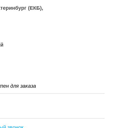
теринбург (ЕКБ)
ый
ен для заказа
ый звонок