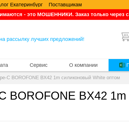
алог Екатеринбург
Поставщикам
имаются - это МОШЕННИКИ. Заказ только через са
на рассылку лучших предложений!
ата
Сервис
О компании
П
ype-C BOROFONE BX42 1m силиконовый White оптом
e-C BOROFONE BX42 1m 