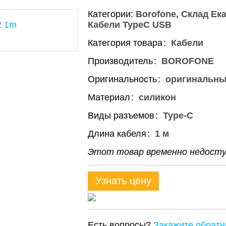
Категории:
Borofone
Склад Ека
Кабели TypeC USB
Категория товара
Кабели
Производитель
BOROFONE
Оригинальность
оригинальн
Материал
силикон
Виды разъемов
Type-C
Длина кабеля
1 м
Этот товар временно недоступ
Узнать цену
Есть вопросы?
Закажите обратн