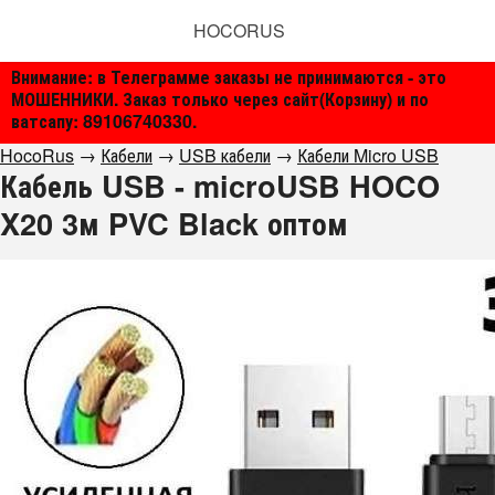
HOCORUS
Внимание: в Телеграмме заказы не принимаются - это
МОШЕННИКИ. Заказ только через сайт(Корзину) и по
ватсапу: 89106740330.
HocoRus
→
Кабели
→
USB кабели
→
Кабели Micro USB
Кабель USB - microUSB HOCO
X20 3м PVC Black оптом