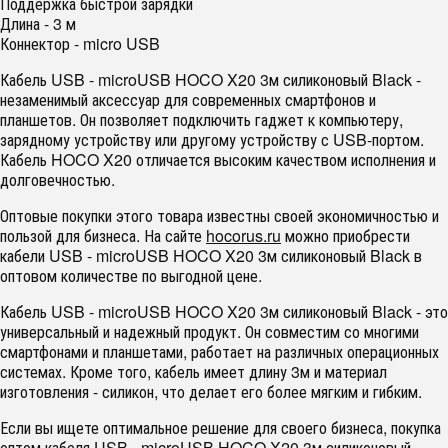
Поддержка быстрой зарядки
Длина - 3 м
Коннектор - micro USB
Кабель USB - microUSB HOCO X20 3м силиконовый Black -
незаменимый аксессуар для современных смартфонов и
планшетов. Он позволяет подключить гаджет к компьютеру,
зарядному устройству или другому устройству с USB-портом.
Кабель HOCO X20 отличается высоким качеством исполнения и
долговечностью.
Оптовые покупки этого товара известны своей экономичностью и
пользой для бизнеса. На сайте
hocorus.ru
можно приобрести
кабели USB - microUSB HOCO X20 3м силиконовый Black в
оптовом количестве по выгодной цене.
Кабель USB - microUSB HOCO X20 3м силиконовый Black - это
универсальный и надежный продукт. Он совместим со многими
смартфонами и планшетами, работает на различных операционных
системах. Кроме того, кабель имеет длину 3м и материал
изготовления - силикон, что делает его более мягким и гибким.
Если вы ищете оптимальное решение для своего бизнеса, покупка
оптом кабеля USB - microUSB HOCO X20 3м силиконовый