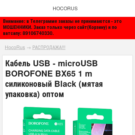
HOCORUS
Внимание: в Телеграмме заказы не принимаются - это
МОШЕННИКИ. Заказ только через сайт(Корзину) и по
ватсапу: 89106740330.
HocoRus
→
РАСПРОДАЖА!!!
Кабель USB - microUSB
BOROFONE BX65 1 m
силиконовый Black (мятая
упаковка) оптом