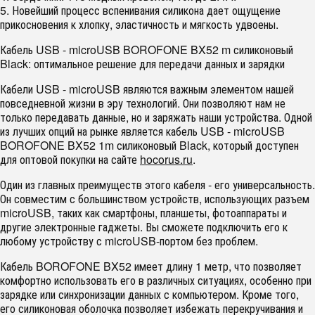
5. Новейший процесс вспенивания силикона дает ощущение
прикосновения к хлопку, эластичность и мягкость удвоены.
Кабель USB - microUSB BOROFONE BX52 m силиконовый
Black: оптимальное решение для передачи данных и зарядки
Кабели USB - microUSB являются важным элементом нашей
повседневной жизни в эру технологий. Они позволяют нам не
только передавать данные, но и заряжать наши устройства. Одной
из лучших опций на рынке является кабель USB - microUSB
BOROFONE BX52 1m силиконовый Black, который доступен
для оптовой покупки на сайте
hocorus.ru
.
Один из главных преимуществ этого кабеля - его универсальность.
Он совместим с большинством устройств, использующих разъем
microUSB, таких как смартфоны, планшеты, фотоаппараты и
другие электронные гаджеты. Вы сможете подключить его к
любому устройству с microUSB-портом без проблем.
Кабель BOROFONE BX52 имеет длину 1 метр, что позволяет
комфортно использовать его в различных ситуациях, особенно при
зарядке или синхронизации данных с компьютером. Кроме того,
его силиконовая оболочка позволяет избежать перекручивания и