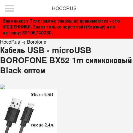
HOCORUS
Внимание: в Телеграмме заказы не принимаются - это
МОШЕННИКИ. Заказ только через сайт(Корзину) и по
ватсапу: 89106740330.
HocoRus
→
Borofone
Кабель USB - microUSB
BOROFONE BX52 1m силиконовый
Black оптом