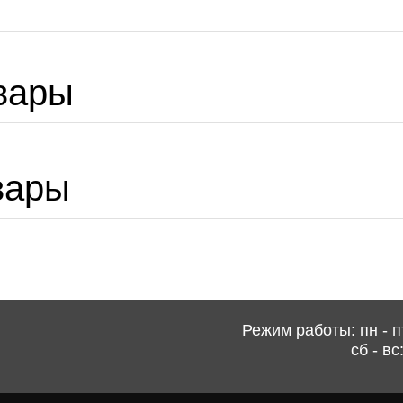
вары
вары
Режим работы: пн - пт
сб - вс