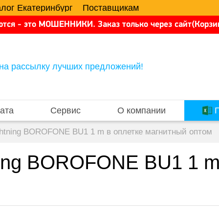
алог Екатеринбург
Поставщикам
тся - это МОШЕННИКИ. Заказ только через сайт(Корзин
на рассылку лучших предложений!
ата
Сервис
О компании
П
ightning BOROFONE BU1 1 m в оплетке магнитный оптом
tning BOROFONE BU1 1 m