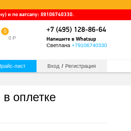
у) и по ватсапу: 89106740330.
+7 (495) 128-86-64
0
0
Р
Напишите в Whatsup
Светлана
+79106740330
райс-лист
Вход
/
Регистрация
 в оплетке