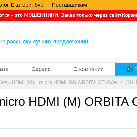
алог Екатеринбург
Поставщикам
тся - это МОШЕННИКИ. Заказ только через сайт(Корзин
на рассылку лучших предложений!
ата
Сервис
О компании
П
бель HDMI (M) - micro HDMI (M) ORBITA OT-AVW14 (SH-1
 micro HDMI (M) ORBITA