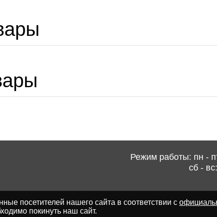
вары
вары
Режим работы: пн - пт
сб - вс
ные посетителей нашего сайта в соответствии с
официаль
ходимо покинуть наш сайт.