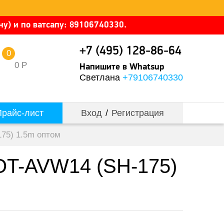
у) и по ватсапу: 89106740330.
+7 (495) 128-86-64
0
0
Р
Напишите в Whatsup
Светлана
+79106740330
райс-лист
Вход
/
Регистрация
75) 1.5m оптом
 OT-AVW14 (SH-175)