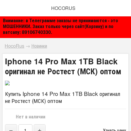
HOCORUS
Внимание: в Телеграмме заказы не принимаются - это
МОШЕННИКИ. Заказ только через сайт(Корзину) и по
ватсапу: 89106740330.
HocoRus
→
Новинки
Iphone 14 Pro Max 1TB Black
оригинал не Ростест (МСК) оптом
Купить Iphone 14 Pro Max 1TB Black оригинал
не Ростест (МСК) оптом
Нет в наличии
−
+
Узнать цену