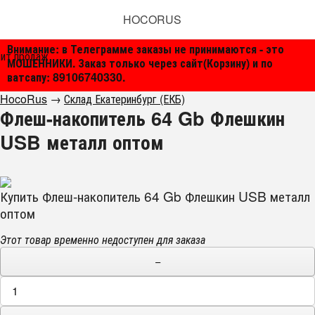
HOCORUS
Внимание: в Телеграмме заказы не принимаются - это
ит продаж
МОШЕННИКИ. Заказ только через сайт(Корзину) и по
ватсапу: 89106740330.
HocoRus
→
Склад Екатеринбург (ЕКБ)
Флеш-накопитель 64 Gb Флешкин
USB металл оптом
Купить Флеш-накопитель 64 Gb Флешкин USB металл
оптом
Этот товар временно недоступен для заказа
−