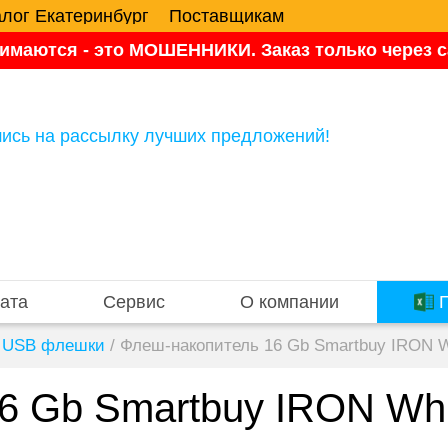
алог Екатеринбург
Поставщикам
имаются - это МОШЕННИКИ. Заказ только через са
ись на рассылку лучших предложений!
ата
Сервис
О компании
П
USB флешки
/
Флеш-накопитель 16 Gb Smartbuy IRON W
6 Gb Smartbuy IRON Whi