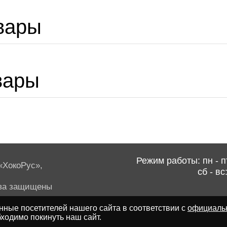
вары
вары
Режим работы: пн - пт
ХокоРус»,
сб - вс
ва защищены
ные посетителей нашего сайта в соответствии с
официаль
ходимо покинуть наш сайт.