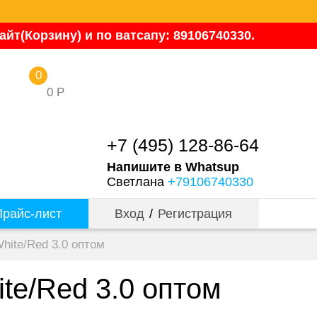
йт(Корзину) и по ватсапу: 89106740330.
0
0
Р
+7 (495) 128-86-64
Напишите в Whatsup
Светлана
+79106740330
райс-лист
Вход
/
Регистрация
hite/Red 3.0 оптом
te/Red 3.0 оптом