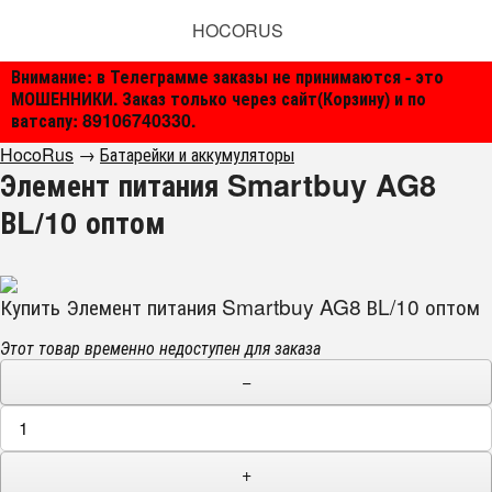
HOCORUS
Внимание: в Телеграмме заказы не принимаются - это
МОШЕННИКИ. Заказ только через сайт(Корзину) и по
ватсапу: 89106740330.
HocoRus
→
Батарейки и аккумуляторы
Элемент питания Smartbuy AG8
ВL/10 оптом
Купить Элемент питания Smartbuy AG8 ВL/10 оптом
Этот товар временно недоступен для заказа
−
+